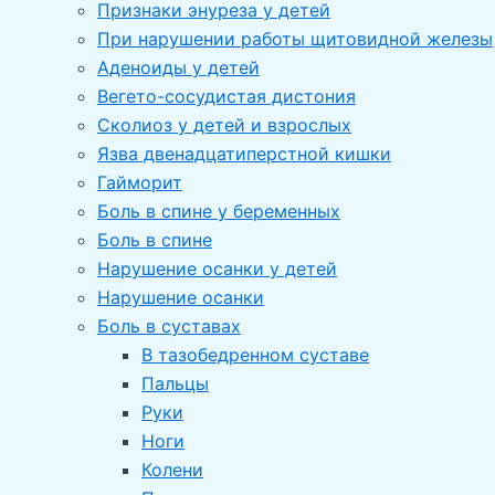
Признаки энуреза у детей
При нарушении работы щитовидной железы
Аденоиды у детей
Вегето-сосудистая дистония
Сколиоз у детей и взрослых
Язва двенадцатиперстной кишки
Гайморит
Боль в спине у беременных
Боль в спине
Нарушение осанки у детей
Нарушение осанки
Боль в суставах
В тазобедренном суставе
Пальцы
Руки
Ноги
Колени