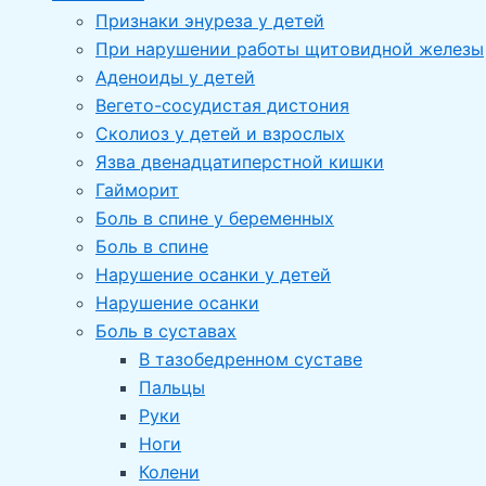
Признаки энуреза у детей
При нарушении работы щитовидной железы
Аденоиды у детей
Вегето-сосудистая дистония
Сколиоз у детей и взрослых
Язва двенадцатиперстной кишки
Гайморит
Боль в спине у беременных
Боль в спине
Нарушение осанки у детей
Нарушение осанки
Боль в суставах
В тазобедренном суставе
Пальцы
Руки
Ноги
Колени